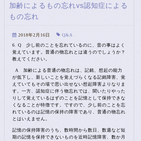
加齢によるもの忘れvs認知症による
もの忘れ
2018年2月16日
Q&A
6. Q
少し前のことを忘れているのに、昔の事はよく
覚えています。普通の物忘れとは違うのでしょうか？
教えてください。
A
加齢による普通の物忘れは、記銘、想起の能力
が低下し、新しいことを覚えづらくなる記銘障害、覚
えていてもその場で思い出せない想起障害よりなりま
す。一方、認知症に伴う物忘れでは、聞いたりやった
りして覚えているはずのことを記憶として保持できな
くなることが特徴です。ですので、少し前のことを忘
れているのは記憶の保持の障害であり、普通の物忘れ
とはいえません。
記憶の保持障害のうち、数時間から数日、数週など短
期の記憶を保持できないものを近時記憶障害、数か月